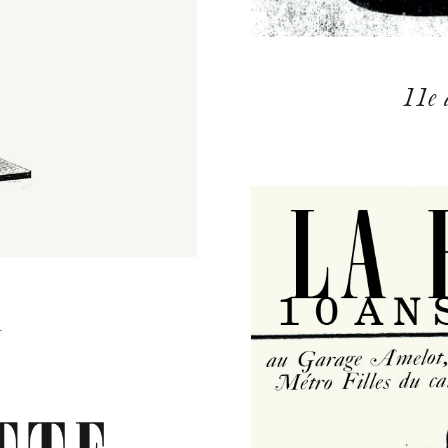
11e 
M